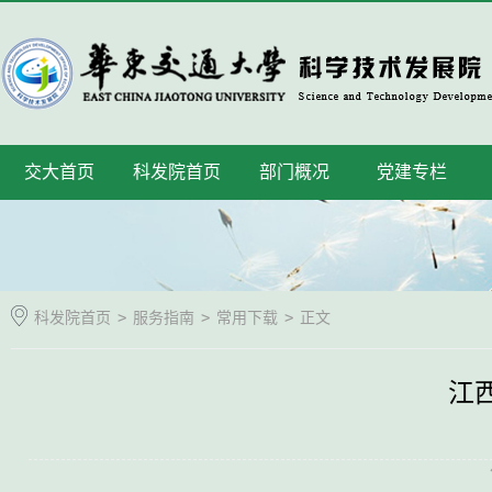
交大首页
科发院首页
部门概况
党建专栏
科发院首页
>
服务指南
>
常用下载
>
正文
江